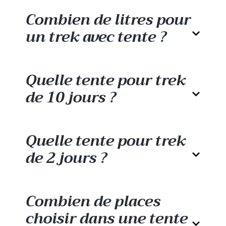
trek préférez-vous ?
Combien de litres pour
un trek avec tente ?
Un autre critère qu’il convient de prendre en
compte avant de faire votre choix concerne
Quelle tente pour trek
la
forme de la tente de trek
. Chaque forme
de tente de bivouac présente des spécificités,
de 10 jours ?
des avantages, mais aussi des inconvénients.
Nous vous conseillons donc de
choisir une
tente d’une certaine forme surtout selon le
Quelle tente pour trek
contexte et de vos habitudes de trekking
.
de 2 jours ?
Tente tunnel
Combien de places
choisir dans une tente