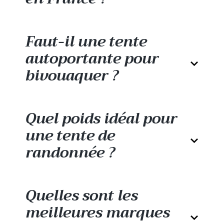
Faut-il une tente
autoportante pour
bivouaquer ?
Quel poids idéal pour
une tente de
randonnée ?
La
tente dôme
est une option populaire
parmi les trekkeurs en raison de sa
Quelles sont les
polyvalence et de sa facilité d’utilisation.
meilleures marques
Étant autoportante, elle peut être montée
rapidement et déplacée facilement. On parle