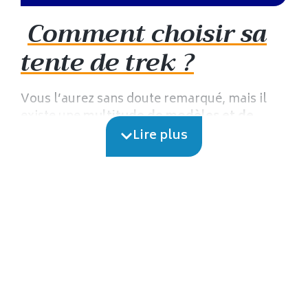
Comment choisir sa
tente de trek ?
Vous l’aurez sans doute remarqué, mais il
existe une
multitude de modèles et de
critères de tente à prendre en compte pour
Lire plus
partir à l’aventure
. Que vous soyez un
néophyte intéressé ou un trekkeur
chevronné, il vous faudra garder en tête ces
quelques informations importantes avant de
faire votre choix final…
Votre tente sera votre seul abri durant la
durée de votre trek
: posez-vous les bonnes
questions et choisissez le modèle qui
convient le mieux à vos attentes, selon vos