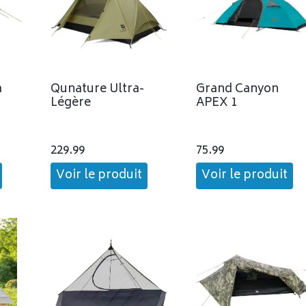
a
Qunature Ultra-
Grand Canyon
Légère
APEX 1
229.99
75.99
Voir le produit
Voir le produit