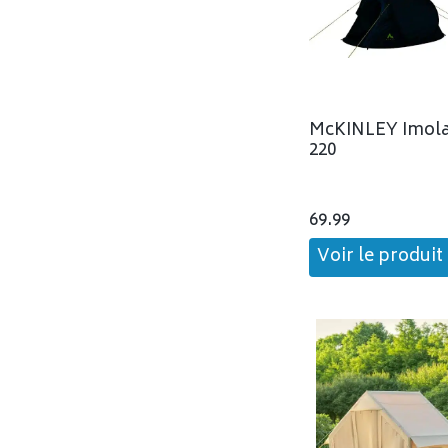
McKINLEY Imol
220
69.99
Voir le produit