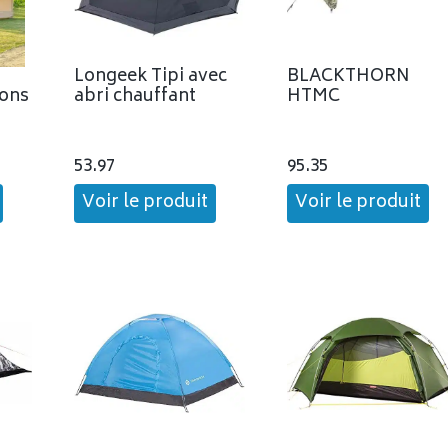
Longeek Tipi avec
BLACKTHORN
sons
abri chauffant
HTMC
53.97
95.35
Voir le produit
Voir le produit