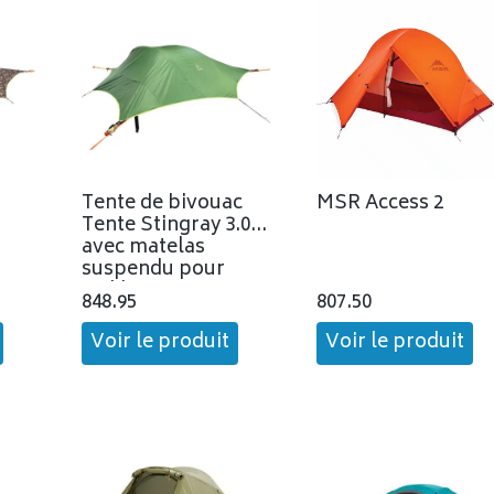
Tente de bivouac
MSR Access 2
Tente Stingray 3.0
avec matelas
suspendu pour
trekking
848.95
807.50
Voir le produit
Voir le produit