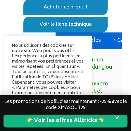
Acheter ce produit
Voir la fiche technique
✓ Points forts
X Points faibles
⭐︎ Cara
Nous utilisons des cookies sur
notre site Web pour vous offrir
l'expérience la plus pertinente en
Légèreté optimale pour un
mémorisant vos préférences et vos
visites répétées. En cliquant sur «
transport facile en trekking ou
Tout accepter », vous consentez à
cyclotourisme
l’utilisation de TOUS les cookies.
Cependant, vous pouvez visiter
Hauteur intérieure de 165 cm
« Paramètres des cookies » pour
pour se changer debout et
fournir un consentement contrôlé.
cuisiner confortablement
Les promotions de Noël, c'est maintenant : -25% avec le
Options des cookies
Montage rapide et facile, même
code XMASOUT25
Tout accepter
sous la pluie
×
Voir les offres Alltricks
Excellente aération avec