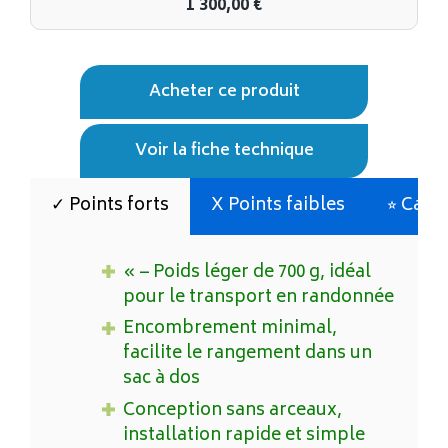
1 300,00
€
Acheter ce produit
Voir la fiche technique
✓ Points forts
X Points faibles
⭐︎ Cara
« – Poids léger de 700 g, idéal
pour le transport en randonnée
Encombrement minimal,
facilite le rangement dans un
sac à dos
Conception sans arceaux,
installation rapide et simple