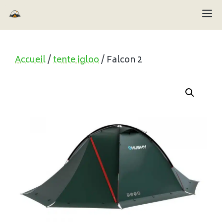
Aller
M
au
contenu
Accueil
/
tente igloo
/ Falcon 2