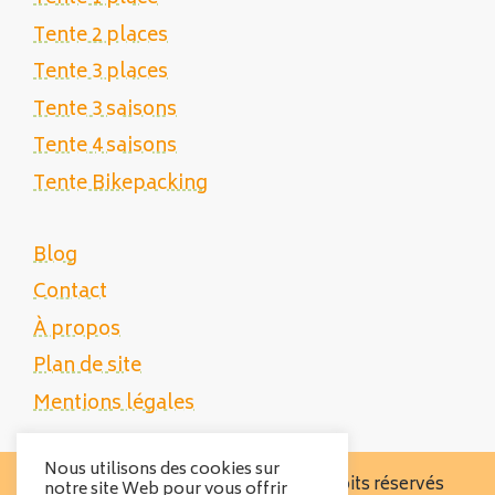
Tente 2 places
Tente 3 places
Tente 3 saisons
Tente 4 saisons
Tente Bikepacking
Blog
Contact
À propos
Plan de site
Mentions légales
Nous utilisons des cookies sur
Copyright 2025 Tente Trek - Tous droits réservés
notre site Web pour vous offrir