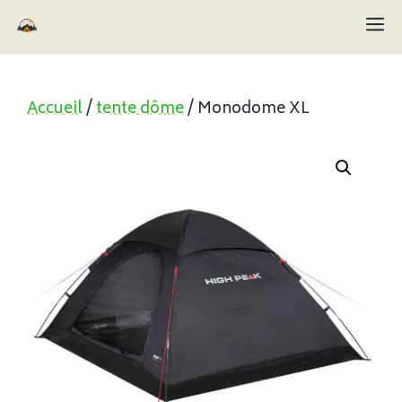
Aller
M
au
contenu
Accueil
/
tente dôme
/ Monodome XL