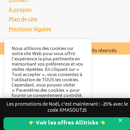
Contact
À propos
Plan de site
Mentions légales
Nous utilisons des cookies sur
Copyright 2025 Tente Trek - Tous droits réservés
notre site Web pour vous offrir
l'expérience la plus pertinente en
mémorisant vos préférences et vos
visites répétées. En cliquant sur «
Tout accepter », vous consentez à
l’utilisation de TOUS les cookies.
Cependant, vous pouvez visiter
« Paramètres des cookies » pour
fournir un consentement contrôlé.
Les promotions de Noël, c'est maintenant : -25% avec le
Options des cookies
code XMASOUT25
Tout accepter
×
Voir les offres Alltricks