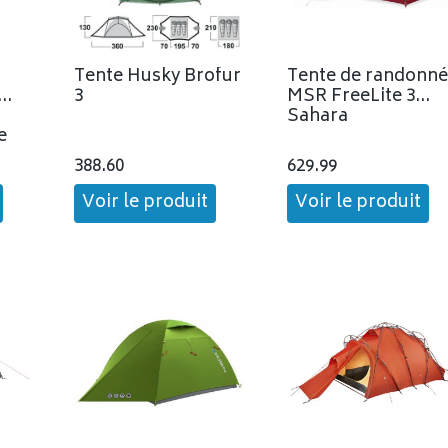
Tente Husky Brofur
Tente de randonn
3
MSR FreeLite 3
Sahara
e
388.60
629.99
Voir le produit
Voir le produit