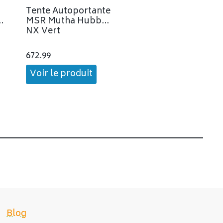
n
Tente Autoportante
e
MSR Mutha Hubba
NX Vert
672.99
Voir le produit
Blog