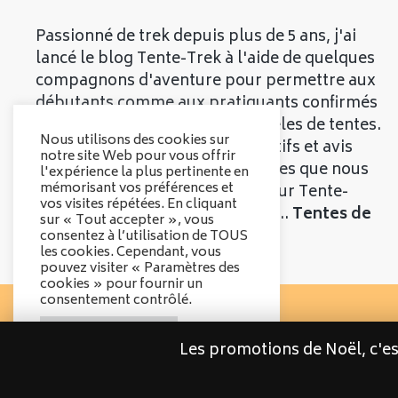
Passionné de trek depuis plus de 5 ans, j'ai
lancé le blog Tente-Trek à l'aide de quelques
compagnons d'aventure pour permettre aux
débutants comme aux pratiquants confirmés
de découvrir les meilleurs modèles de tentes.
Nous utilisons des cookies sur
Vous trouverez divers comparatifs et avis
notre site Web pour vous offrir
objectifs sur les différentes tentes que nous
l'expérience la plus pertinente en
mémorisant vos préférences et
vous présenterons. Bienvenue sur Tente-
vos visites répétées. En cliquant
Trek, le comparatif qui parle de...
Tentes de
sur « Tout accepter », vous
Trek
!
consentez à l’utilisation de TOUS
les cookies. Cependant, vous
pouvez visiter « Paramètres des
cookies » pour fournir un
consentement contrôlé.
Options des cookies
Les promotions de Noël, c'e
Tout accepter