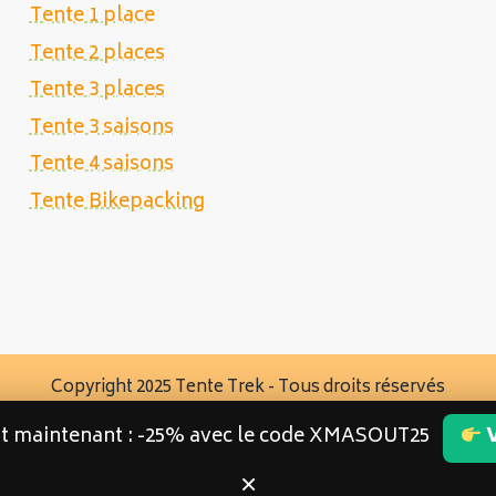
Tente 1 place
Tente 2 places
Tente 3 places
Tente 3 saisons
Tente 4 saisons
Tente Bikepacking
Copyright 2025 Tente Trek - Tous droits réservés
st maintenant : -25% avec le code XMASOUT25
V
×