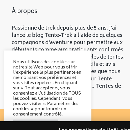
À propos
Passionné de trek depuis plus de 5 ans, j'ai
lancé le blog Tente-Trek à l'aide de quelques
compagnons d'aventure pour permettre aux
débutants comme aux pratiquants confirmés
de découvrir les meilleurs modèles de tentes.
Nous utilisons des cookies sur
Vous trouverez divers comparatifs et avis
notre site Web pour vous offrir
objectifs sur les différentes tentes que nous
l'expérience la plus pertinente en
mémorisant vos préférences et
vous présenterons. Bienvenue sur Tente-
vos visites répétées. En cliquant
Trek, le comparatif qui parle de...
Tentes de
sur « Tout accepter », vous
Trek
!
consentez à l’utilisation de TOUS
les cookies. Cependant, vous
pouvez visiter « Paramètres des
cookies » pour fournir un
consentement contrôlé.
Options des cookies