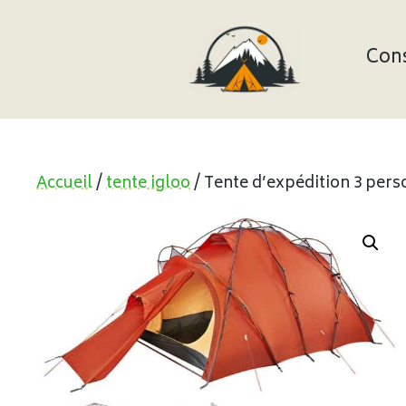
Aller
au
contenu
Cons
Accueil
/
tente igloo
/ Tente d’expédition 3 pe