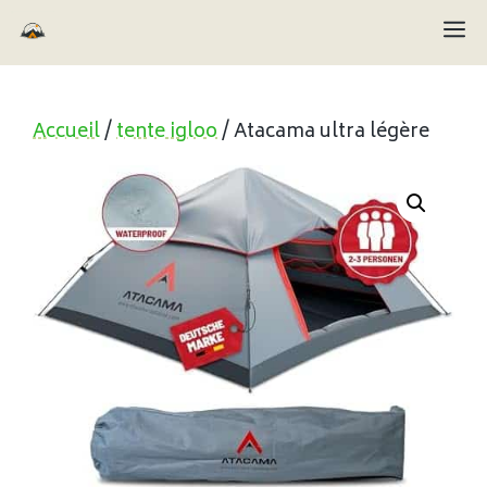
Aller
M
au
contenu
Accueil
/
tente igloo
/ Atacama ultra légère