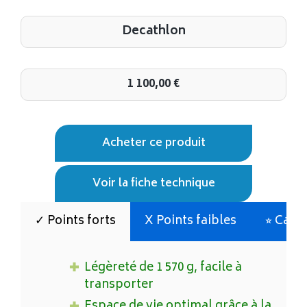
Decathlon
1 100,00
€
Acheter ce produit
Voir la fiche technique
✓ Points forts
X Points faibles
⭐︎ Cara
Légèreté de 1 570 g, facile à
transporter
Espace de vie optimal grâce à la