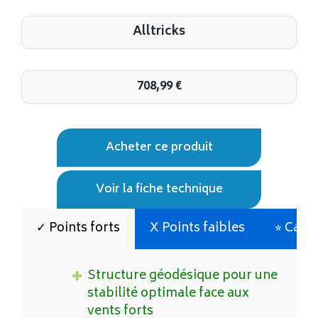
Alltricks
708,99
€
Acheter ce produit
Voir la fiche technique
✓ Points forts
X Points faibles
⭐︎ Cara
Structure géodésique pour une
stabilité optimale face aux
vents forts