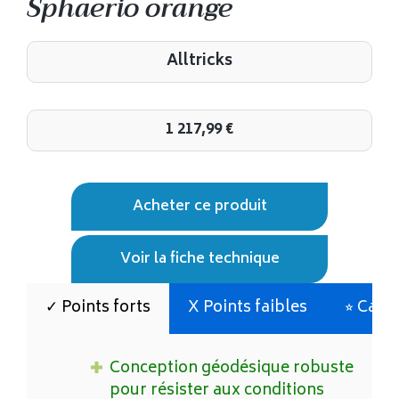
Sphaerio orange
Alltricks
1 217,99
€
Acheter ce produit
Voir la fiche technique
✓ Points forts
X Points faibles
⭐︎ Cara
Conception géodésique robuste
pour résister aux conditions