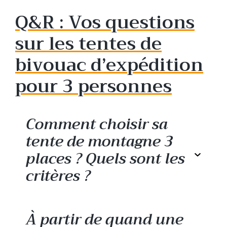
Q&R : Vos questions
sur les tentes de
bivouac d’expédition
pour 3 personnes
Comment choisir sa
tente de montagne 3
places ? Quels sont les
critères ?
À partir de quand une
Pour choisir une tente de montagne 3