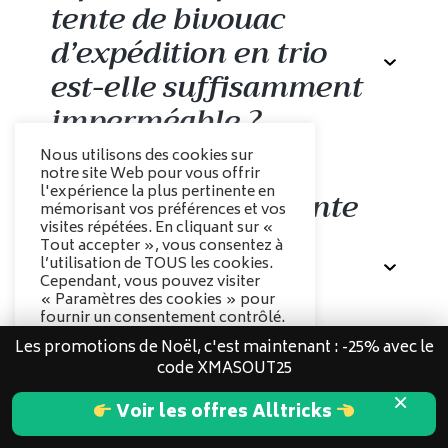
places, évaluez : la résistance au vent
tente de bivouac
(forme géodésique ou dôme), le type de
d’expédition en trio
tissu (ripstop, Dyneema®), l’étanchéité
est-elle suffisamment
(indice en mm), le poids et le volume
plié selon votre portage, la facilité de
imperméable ?
montage, la ventilation pour limiter la
condensation, le confort intérieur
Nous utilisons des cookies sur
notre site Web pour vous offrir
(places et vestibules) et votre budget.
l'expérience la plus pertinente en
Quelle forme de tente
Une tente de bivouac d’expédition est
mémorisant vos préférences et vos
jugée suffisamment imperméable à
choisir pour
visites répétées. En cliquant sur «
Tout accepter », vous consentez à
partir d’une colonne d’eau de 3000 mm
bivouaquer en
l’utilisation de TOUS les cookies.
pour la toile et 5000 mm pour le sol.
Cependant, vous pouvez visiter
montagne ?
« Paramètres des cookies » pour
Pour des expéditions en haute
fournir un consentement contrôlé.
montagne, privilégiez des indices
Les promotions de Noël, c'est maintenant : -25% avec le
Options des cookies
supérieurs (8000 à 10000 mm) pour
code XMASOUT25
garantir une protection totale contre la
La couleur a-t-elle une
Tout accepter
En montagne, préférez les tentes
×
neige et la pluie.
Voir les offres Alltricks
géodésiques ou dômes autoportants
importance ?
pour leur stabilité par vent fort. Les