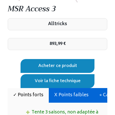
MSR Access 3
Alltricks
893,99
€
Acheter ce produit
Voir la fiche technique
✓ Points forts
X Points faibles
⭐︎ Cara
Tente 3 saisons, non adaptée à