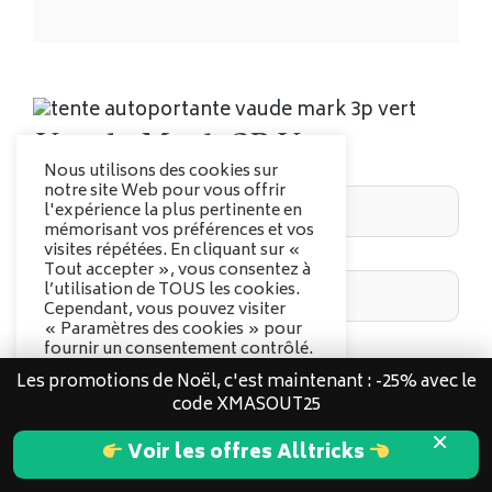
Vaude Mark 3P Vert
Nous utilisons des cookies sur
notre site Web pour vous offrir
Alltricks
l'expérience la plus pertinente en
mémorisant vos préférences et vos
visites répétées. En cliquant sur «
Tout accepter », vous consentez à
l’utilisation de TOUS les cookies.
826,99
€
Cependant, vous pouvez visiter
« Paramètres des cookies » pour
fournir un consentement contrôlé.
Les promotions de Noël, c'est maintenant : -25% avec le
Options des cookies
Acheter ce produit
code XMASOUT25
Tout accepter
×
Voir les offres Alltricks
Voir la fiche technique