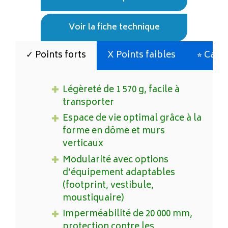
Voir la fiche technique
✓ Points forts
X Points faibles
⭐︎ Cara
Légèreté de 1 570 g, facile à
transporter
Espace de vie optimal grâce à la
forme en dôme et murs
verticaux
Modularité avec options
d’équipement adaptables
(footprint, vestibule,
moustiquaire)
Imperméabilité de 20 000 mm,
protection contre les