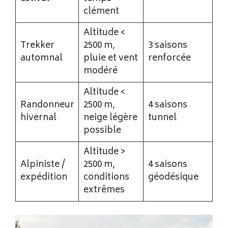
clément
Altitude <
Trekker
2500 m,
3 saisons
automnal
pluie et vent
renforcée
modéré
Altitude <
Randonneur
2500 m,
4 saisons
hivernal
neige légère
tunnel
possible
Altitude >
Alpiniste /
2500 m,
4 saisons
expédition
conditions
géodésique
extrêmes