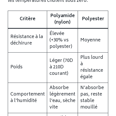
les températures chutent sous zéro.
Polyamide
Critère
Polyester
(nylon)
Élevée
Résistance à la
(+30% vs
Moyenne
déchirure
polyester)
Plus lourd
Léger (70D
à
Poids
à 210D
résistance
courant)
égale
Absorbe
N'absorbe
Comportement
légèrement
pas, reste
à l'humidité
l'eau, sèche
stable
vite
mouillé