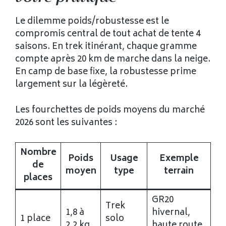
Le dilemme poids/robustesse est le
compromis central de tout achat de tente 4
saisons. En trek itinérant, chaque gramme
compte après 20 km de marche dans la neige.
En camp de base fixe, la robustesse prime
largement sur la légèreté.
Les fourchettes de poids moyens du marché
2026 sont les suivantes :
Nombre
Poids
Usage
Exemple
de
moyen
type
terrain
places
GR20
Trek
1,8 à
hivernal,
1 place
solo
2,2 kg
haute route