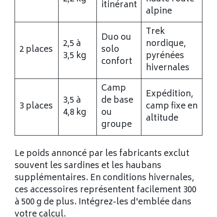
itinérant
alpine
Trek
Duo ou
2,5 à
nordique,
2 places
solo
3,5 kg
pyrénées
confort
hivernales
Camp
Expédition,
3,5 à
de base
3 places
camp fixe en
4,8 kg
ou
altitude
groupe
Le poids annoncé par les fabricants exclut
souvent les sardines et les haubans
supplémentaires. En conditions hivernales,
ces accessoires représentent facilement 300
à 500 g de plus. Intégrez-les d'emblée dans
votre calcul.