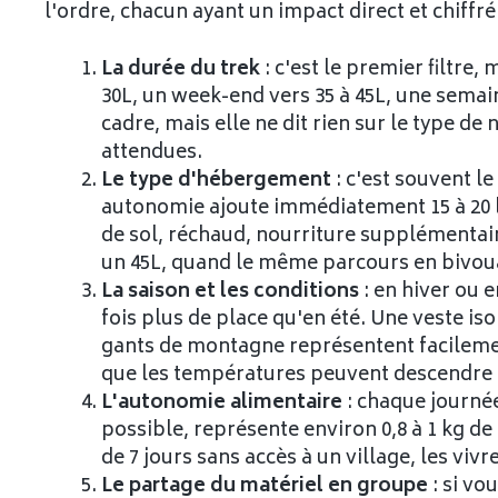
l'ordre, chacun ayant un impact direct et chiffré s
La durée du trek
: c'est le premier filtre,
30L, un week-end vers 35 à 45L, une semai
cadre, mais elle ne dit rien sur le type de
attendues.
Le type d'hébergement
: c'est souvent le
autonomie ajoute immédiatement 15 à 20 li
de sol, réchaud, nourriture supplémentaire
un 45L, quand le même parcours en bivoua
La saison et les conditions
: en hiver ou 
fois plus de place qu'en été. Une veste i
gants de montagne représentent facilement
que les températures peuvent descendre 
L'autonomie alimentaire
: chaque journé
possible, représente environ 0,8 à 1 kg de 
de 7 jours sans accès à un village, les vivr
Le partage du matériel en groupe
: si vo