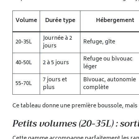
Volume
Durée type
Hébergement
Journée à 2
20-35L
Refuge, gîte
jours
Refuge ou bivouac
40-50L
2 à 5 jours
léger
7 jours et
Bivouac, autonomie
55-70L
plus
complète
Ce tableau donne une première boussole, mais 
Petits volumes (20-35L) : sort
Cette gamme accompagne parfaitement les rando