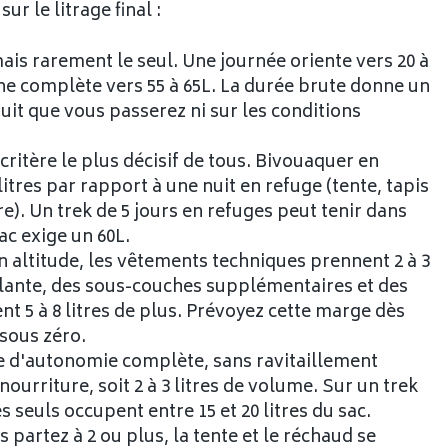
ur le litrage final :
 mais rarement le seul. Une journée oriente vers 20 à
ne complète vers 55 à 65L. La durée brute donne un
 nuit que vous passerez ni sur les conditions
 critère le plus décisif de tous. Bivouaquer en
tres par rapport à une nuit en refuge (tente, tapis
). Un trek de 5 jours en refuges peut tenir dans
c exige un 60L.
en altitude, les vêtements techniques prennent 2 à 3
solante, des sous-couches supplémentaires et des
 5 à 8 litres de plus. Prévoyez cette marge dès
sous zéro.
e d'autonomie complète, sans ravitaillement
nourriture, soit 2 à 3 litres de volume. Sur un trek
es seuls occupent entre 15 et 20 litres du sac.
us partez à 2 ou plus, la tente et le réchaud se