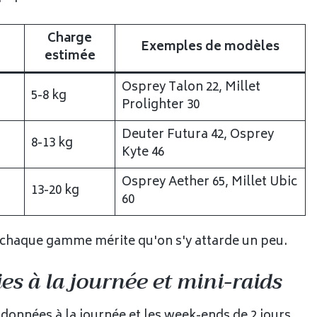
Charge
Exemples de modèles
estimée
Osprey Talon 22, Millet
5-8 kg
Prolighter 30
Deuter Futura 42, Osprey
8-13 kg
Kyte 46
Osprey Aether 65, Millet Ubic
13-20 kg
60
chaque gamme mérite qu'on s'y attarde un peu.
ies à la journée et mini-raids
nnées à la journée et les week-ends de 2 jours