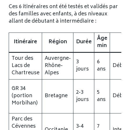
Ces 6 itinéraires ont été testés et validés par
des familles avec enfants, à des niveaux
allant de débutant à intermédiaire :
Âge
Itinéraire
Région
Durée
Niv
min
Tour des
Auvergne-
3
6
Lacs de
Rhône-
Début
jours
ans
Chartreuse
Alpes
GR 34
2-3
5
(portion
Bretagne
Début
jours
ans
Morbihan)
Parc des
Cévennes
3-4
7