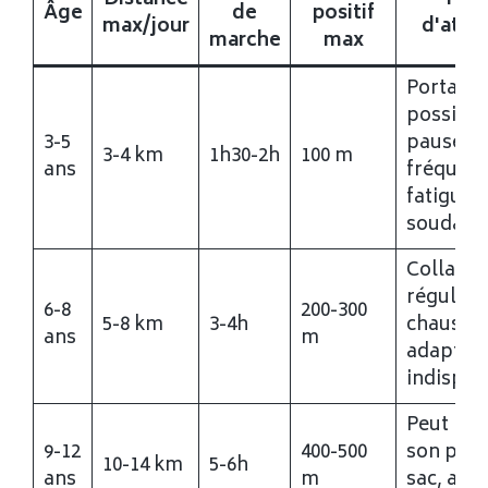
Âge
de
positif
max/jour
d'atte
marche
max
Portage
possible
3-5
pauses t
3-4 km
1h30-2h
100 m
ans
fréquent
fatigue
soudain
Collatio
régulièr
6-8
200-300
5-8 km
3-4h
chaussu
ans
m
adaptée
indispen
Peut por
9-12
400-500
son pro
10-14 km
5-6h
ans
m
sac, aut