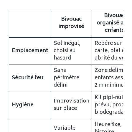
Bivouac
Bivouac
organisé ave
improvisé
enfants
Sol inégal,
Repéré sur
Emplacement
choisi au
carte, plat et
hasard
abrité du vent
Sans
Zone délimitée
Sécurité feu
périmètre
enfants assis à
défini
2 m minimum
Kit pipi-nuit
Improvisation
Hygiène
prévu, produit
sur place
biodégradable
Heure fixe,
Variable