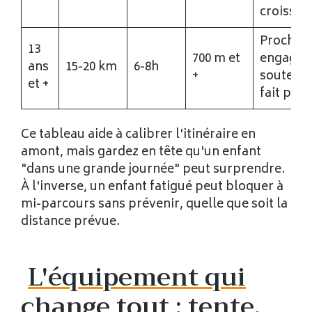
croissan
Proche a
13
700 m et
engage
ans
15-20 km
6-8h
+
soutenu 
et +
fait poss
Ce tableau aide à calibrer l'itinéraire en
amont, mais gardez en tête qu'un enfant
"dans une grande journée" peut surprendre.
À l'inverse, un enfant fatigué peut bloquer à
mi-parcours sans prévenir, quelle que soit la
distance prévue.
L'équipement qui
change tout : tente,