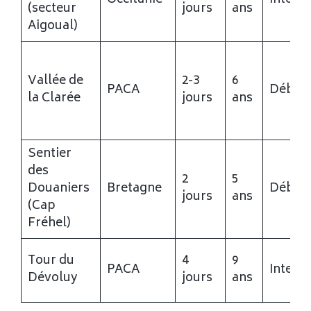
Occitanie
Interm
(secteur
jours
ans
Aigoual)
Vallée de
2-3
6
PACA
Début
la Clarée
jours
ans
Sentier
des
2
5
Douaniers
Bretagne
Début
jours
ans
(Cap
Fréhel)
Tour du
4
9
PACA
Interm
Dévoluy
jours
ans