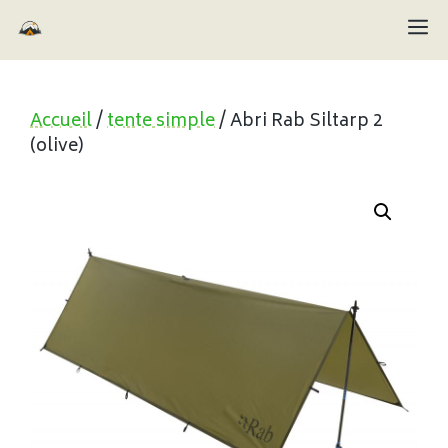
Aller
M
au
contenu
Accueil
/
tente simple
/ Abri Rab Siltarp 2
(olive)