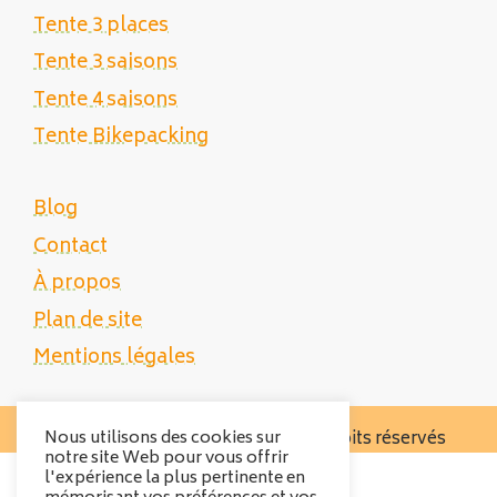
Tente 3 places
Tente 3 saisons
Tente 4 saisons
Tente Bikepacking
Blog
Contact
À propos
Plan de site
Mentions légales
Nous utilisons des cookies sur
Copyright 2025 Tente Trek - Tous droits réservés
notre site Web pour vous offrir
l'expérience la plus pertinente en