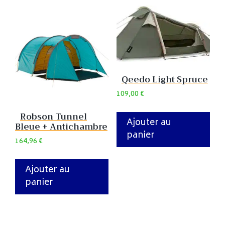
Qeedo Light Spruce
109,00
€
Robson Tunnel
Ajouter au
Bleue + Antichambre
panier
164,96
€
Ajouter au
panier