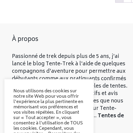
À propos
Passionné de trek depuis plus de 5 ans, j'ai
lancé le blog Tente-Trek à l'aide de quelques
compagnons d'aventure pour permettre aux
débutants comme aux pratiquants confirmés
de découvrir les meilleurs modèles de tentes.
Nous utilisons des cookies sur
Vous trouverez divers comparatifs et avis
notre site Web pour vous offrir
objectifs sur les différentes tentes que nous
l'expérience la plus pertinente en
mémorisant vos préférences et
vous présenterons. Bienvenue sur Tente-
vos visites répétées. En cliquant
Trek, le comparatif qui parle de...
Tentes de
sur « Tout accepter », vous
Trek
!
consentez à l’utilisation de TOUS
les cookies. Cependant, vous