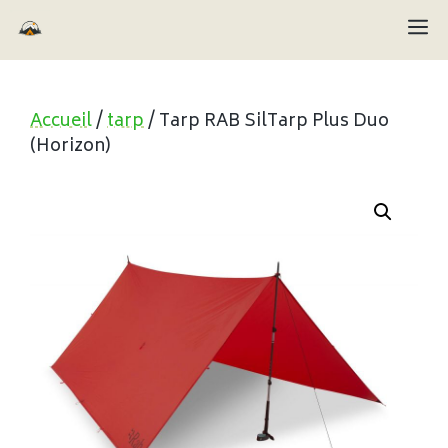
Aller
M
au
contenu
Accueil
/
tarp
/ Tarp RAB SilTarp Plus Duo
(Horizon)