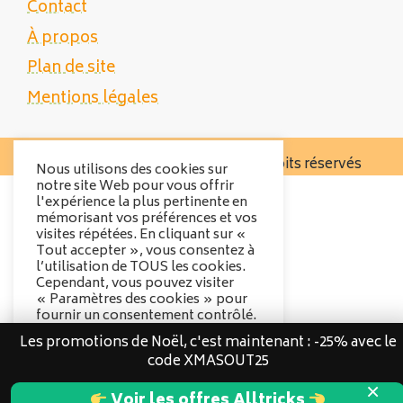
Contact
À propos
Plan de site
Mentions légales
Copyright 2025 Tente Trek - Tous droits réservés
Nous utilisons des cookies sur
notre site Web pour vous offrir
l'expérience la plus pertinente en
mémorisant vos préférences et vos
visites répétées. En cliquant sur «
Tout accepter », vous consentez à
l’utilisation de TOUS les cookies.
Cependant, vous pouvez visiter
« Paramètres des cookies » pour
fournir un consentement contrôlé.
Les promotions de Noël, c'est maintenant : -25% avec le
Options des cookies
code XMASOUT25
Tout accepter
×
Voir les offres Alltricks