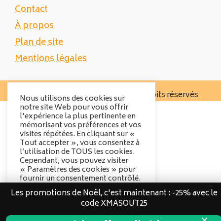
Contact
À propos
Plan de site
Mentions légales
Copyright 2025 Tente Trek - Tous droits réservés
Nous utilisons des cookies sur
notre site Web pour vous offrir
l'expérience la plus pertinente en
mémorisant vos préférences et vos
visites répétées. En cliquant sur «
Tout accepter », vous consentez à
l’utilisation de TOUS les cookies.
Cependant, vous pouvez visiter
« Paramètres des cookies » pour
fournir un consentement contrôlé.
Les promotions de Noël, c'est maintenant : -25% avec le
Options des cookies
code XMASOUT25
Tout accepter