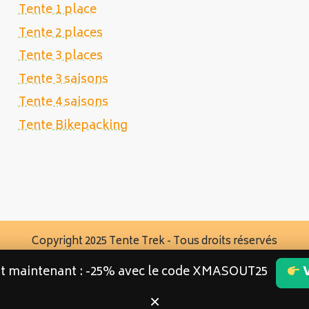
Tente 1 place
Tente 2 places
Tente 3 places
Tente 3 saisons
Tente 4 saisons
Tente Bikepacking
Copyright 2025 Tente Trek - Tous droits réservés
st maintenant : -25% avec le code XMASOUT25
V
×