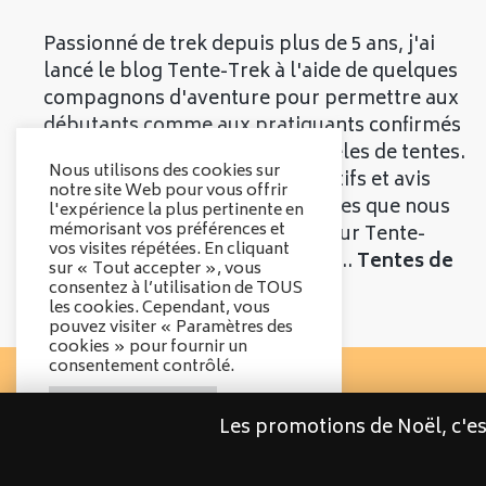
Passionné de trek depuis plus de 5 ans, j'ai
lancé le blog Tente-Trek à l'aide de quelques
compagnons d'aventure pour permettre aux
débutants comme aux pratiquants confirmés
de découvrir les meilleurs modèles de tentes.
Nous utilisons des cookies sur
Vous trouverez divers comparatifs et avis
notre site Web pour vous offrir
objectifs sur les différentes tentes que nous
l'expérience la plus pertinente en
mémorisant vos préférences et
vous présenterons. Bienvenue sur Tente-
vos visites répétées. En cliquant
Trek, le comparatif qui parle de...
Tentes de
sur « Tout accepter », vous
Trek
!
consentez à l’utilisation de TOUS
les cookies. Cependant, vous
pouvez visiter « Paramètres des
cookies » pour fournir un
consentement contrôlé.
Options des cookies
Les promotions de Noël, c'e
Tout accepter