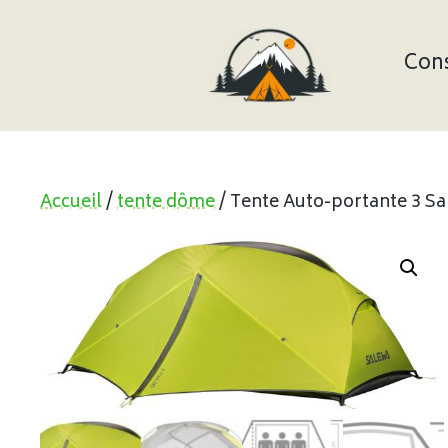
Aller
au
contenu
Cons
Accueil
/
tente dôme
/ Tente Auto-portante 3 Sai