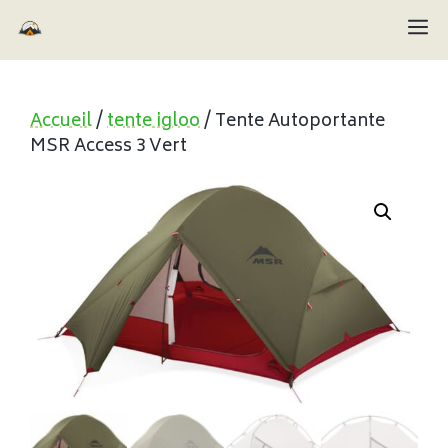
Aller
M
au
contenu
Accueil
/
tente igloo
/ Tente Autoportante
MSR Access 3 Vert