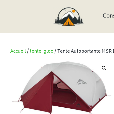
Aller
au
contenu
Cons
Accueil
/
tente igloo
/ Tente Autoportante MSR El