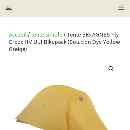
Aller
M
au
contenu
Accueil
/
tente simple
/ Tente BIG AGNES Fly
Creek HV UL1 Bikepack (Solution Dye Yellow
Greige)