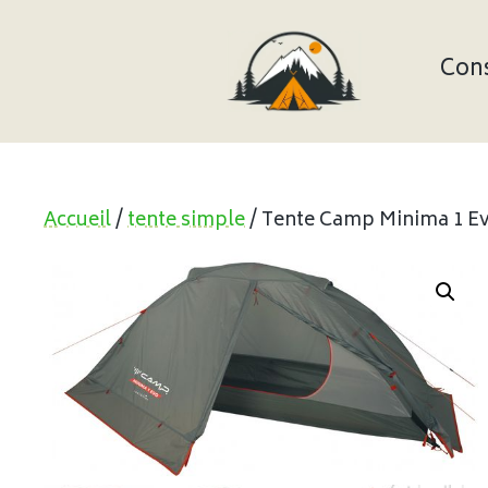
Aller
au
contenu
Cons
Accueil
/
tente simple
/ Tente Camp Minima 1 E