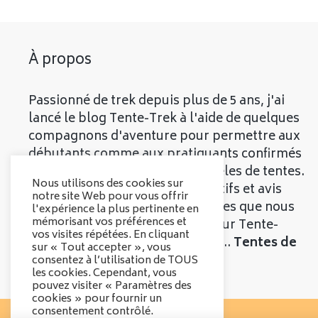
À propos
Passionné de trek depuis plus de 5 ans, j'ai
lancé le blog Tente-Trek à l'aide de quelques
compagnons d'aventure pour permettre aux
débutants comme aux pratiquants confirmés
de découvrir les meilleurs modèles de tentes.
Nous utilisons des cookies sur
Vous trouverez divers comparatifs et avis
notre site Web pour vous offrir
objectifs sur les différentes tentes que nous
l'expérience la plus pertinente en
mémorisant vos préférences et
vous présenterons. Bienvenue sur Tente-
vos visites répétées. En cliquant
Trek, le comparatif qui parle de...
Tentes de
sur « Tout accepter », vous
Trek
!
consentez à l’utilisation de TOUS
les cookies. Cependant, vous
pouvez visiter « Paramètres des
cookies » pour fournir un
consentement contrôlé.