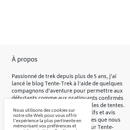
À propos
Passionné de trek depuis plus de 5 ans, j'ai
lancé le blog Tente-Trek à l'aide de quelques
compagnons d'aventure pour permettre aux
débutants comme aux pratiquants confirmés
de découvrir les meilleurs modèles de tentes.
Nous utilisons des cookies sur
Vous trouverez divers comparatifs et avis
notre site Web pour vous offrir
objectifs sur les différentes tentes que nous
l'expérience la plus pertinente en
mémorisant vos préférences et
vous présenterons. Bienvenue sur Tente-