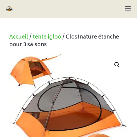
Aller
M
au
contenu
Accueil
/
tente igloo
/ Clostnature étanche
pour 3 saisons