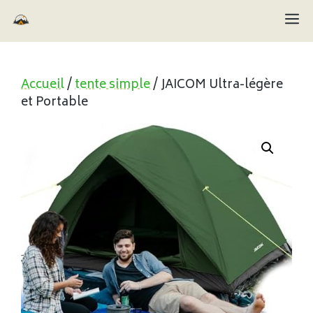
Aller
M
au
contenu
Accueil
/
tente simple
/ JAICOM Ultra-légère
et Portable