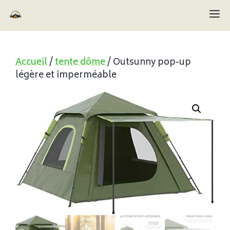
Aller
M
au
contenu
Accueil
/
tente dôme
/ Outsunny pop-up
légère et imperméable