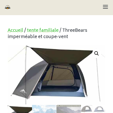
Aller
M
au
contenu
Accueil
/
tente familiale
/ ThreeBears
imperméable et coupe-vent