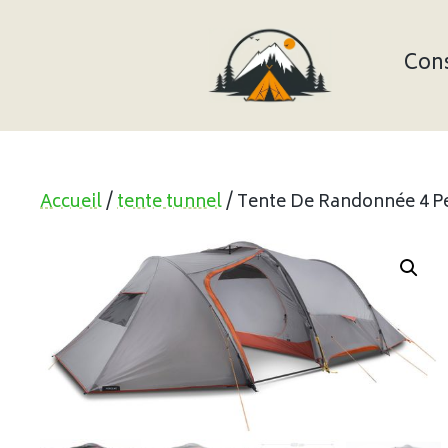
Aller
au
contenu
Cons
Accueil
/
tente tunnel
/ Tente De Randonnée 4 Pe