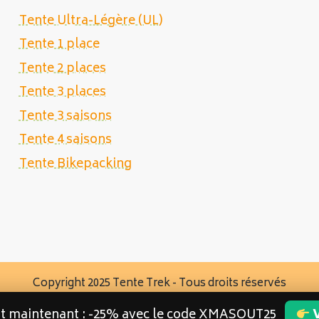
Tente Ultra-Légère (UL)
Tente 1 place
Tente 2 places
Tente 3 places
Tente 3 saisons
Tente 4 saisons
Tente Bikepacking
Copyright 2025 Tente Trek - Tous droits réservés
st maintenant : -25% avec le code XMASOUT25
V