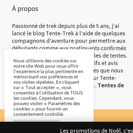
À propos
Passionné de trek depuis plus de 5 ans, j'ai
lancé le blog Tente-Trek à l'aide de quelques
compagnons d'aventure pour permettre aux
débutants comme aux pratiquants confirmés
de découvrir les meilleurs modèles de tentes.
Nous utilisons des cookies sur
Vous trouverez divers comparatifs et avis
notre site Web pour vous offrir
objectifs sur les différentes tentes que nous
l'expérience la plus pertinente en
mémorisant vos préférences et
vous présenterons. Bienvenue sur Tente-
vos visites répétées. En cliquant
Trek, le comparatif qui parle de...
Tentes de
sur « Tout accepter », vous
Trek
!
consentez à l’utilisation de TOUS
les cookies. Cependant, vous
pouvez visiter « Paramètres des
cookies » pour fournir un
consentement contrôlé.
Options des cookies
Les promotions de Noël, c'e