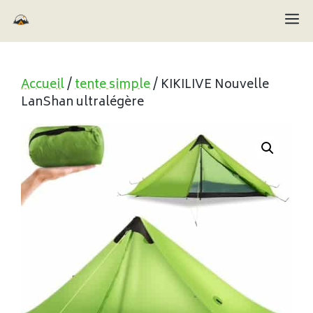
Aller
M
au
contenu
Accueil
/
tente simple
/ KIKILIVE Nouvelle
LanShan ultralégère