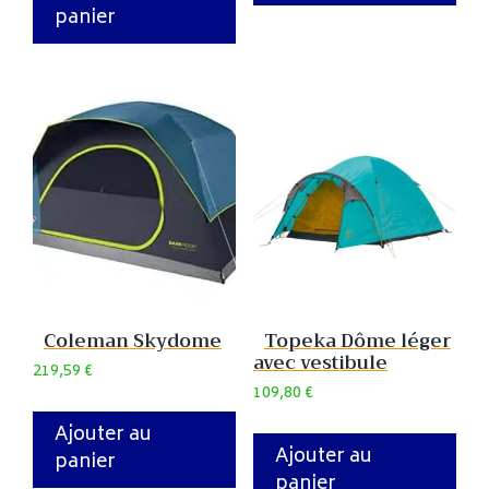
panier
Coleman Skydome
Topeka Dôme léger
avec vestibule
219,59
€
109,80
€
Ajouter au
Ajouter au
panier
panier