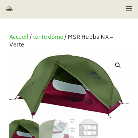
Aller
M
au
contenu
Accueil
/
tente dôme
/ MSR Hubba NX –
Verte