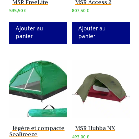
MSR FreeLite
MSR Access 2
535,50
€
807,50
€
Ajouter au
Ajouter au
panier
panier
légère et compacte
MSR Hubba NX
SeaBreeze
493,00
€