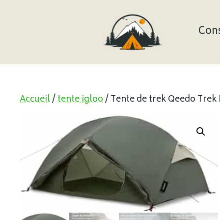
Aller
au
contenu
Cons
Accueil
/
tente igloo
/ Tente de trek Qeedo Trek 