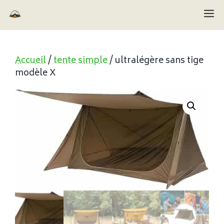
Aller
M
au
contenu
Accueil
/
tente simple
/ ultralégère sans tige
modèle X