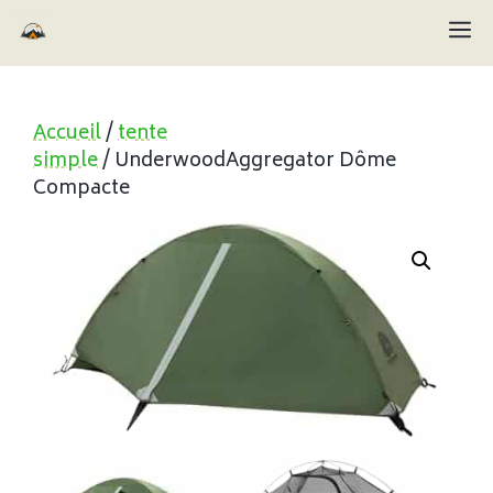
Aller
M
au
contenu
Accueil
/
tente
simple
/ UnderwoodAggregator Dôme
Compacte