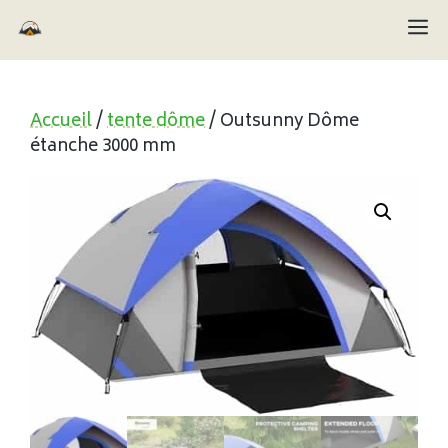
Aller
M
au
contenu
Accueil
/
tente dôme
/ Outsunny Dôme
étanche 3000 mm