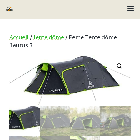
Aller
M
au
contenu
Accueil
/
tente dôme
/ Peme Tente dôme
Taurus 3