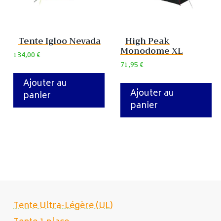
Tente Igloo Nevada
High Peak
Monodome XL
134,00
€
71,95
€
Ajouter au
Ajouter au
panier
panier
Tente Ultra-Légère (UL)