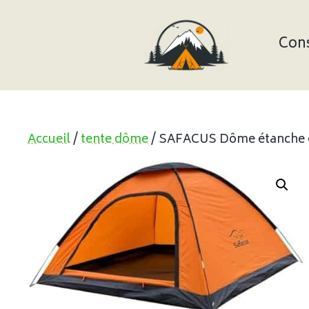
Aller
au
contenu
Cons
Accueil
/
tente dôme
/ SAFACUS Dôme étanche e