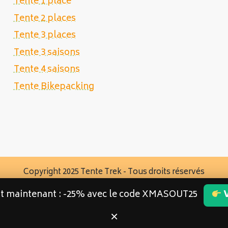
Tente 1 place
Tente 2 places
Tente 3 places
Tente 3 saisons
Tente 4 saisons
Tente Bikepacking
Copyright 2025 Tente Trek - Tous droits réservés
st maintenant : -25% avec le code XMASOUT25
V
×