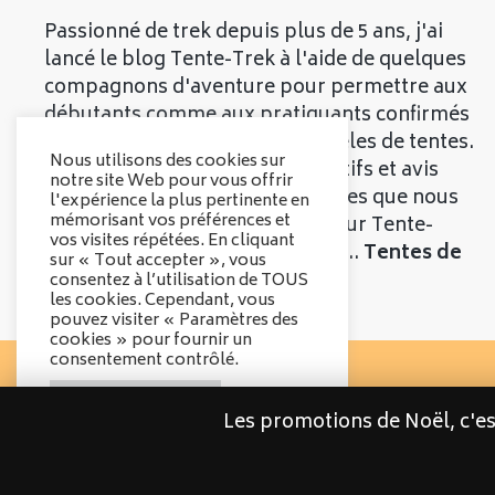
Passionné de trek depuis plus de 5 ans, j'ai
lancé le blog Tente-Trek à l'aide de quelques
compagnons d'aventure pour permettre aux
débutants comme aux pratiquants confirmés
de découvrir les meilleurs modèles de tentes.
Nous utilisons des cookies sur
Vous trouverez divers comparatifs et avis
notre site Web pour vous offrir
objectifs sur les différentes tentes que nous
l'expérience la plus pertinente en
mémorisant vos préférences et
vous présenterons. Bienvenue sur Tente-
vos visites répétées. En cliquant
Trek, le comparatif qui parle de...
Tentes de
sur « Tout accepter », vous
Trek
!
consentez à l’utilisation de TOUS
les cookies. Cependant, vous
pouvez visiter « Paramètres des
cookies » pour fournir un
consentement contrôlé.
Options des cookies
Les promotions de Noël, c'e
Tout accepter