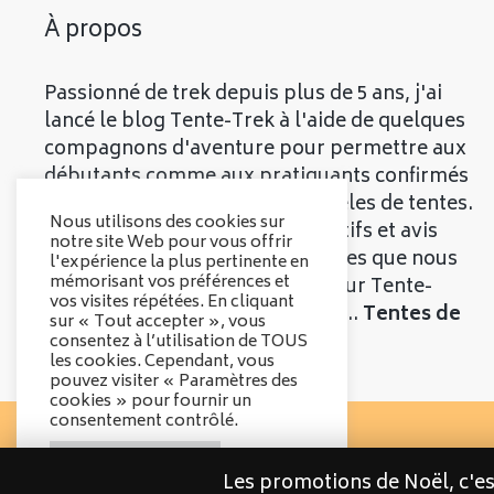
À propos
Passionné de trek depuis plus de 5 ans, j'ai
lancé le blog Tente-Trek à l'aide de quelques
compagnons d'aventure pour permettre aux
débutants comme aux pratiquants confirmés
de découvrir les meilleurs modèles de tentes.
Nous utilisons des cookies sur
Vous trouverez divers comparatifs et avis
notre site Web pour vous offrir
objectifs sur les différentes tentes que nous
l'expérience la plus pertinente en
mémorisant vos préférences et
vous présenterons. Bienvenue sur Tente-
vos visites répétées. En cliquant
Trek, le comparatif qui parle de...
Tentes de
sur « Tout accepter », vous
Trek
!
consentez à l’utilisation de TOUS
les cookies. Cependant, vous
pouvez visiter « Paramètres des
cookies » pour fournir un
consentement contrôlé.
Options des cookies
Les promotions de Noël, c'e