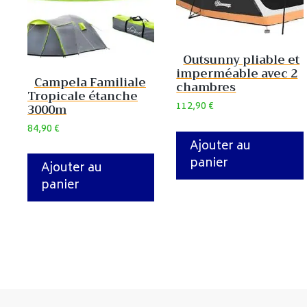
Outsunny pliable et
imperméable avec 2
Campela Familiale
chambres
Tropicale étanche
112,90
€
3000m
84,90
€
Ajouter au
panier
Ajouter au
panier