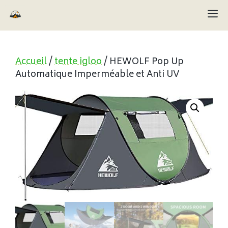
Aller
M
au
contenu
Accueil
/
tente igloo
/ HEWOLF Pop Up
Automatique Imperméable et Anti UV