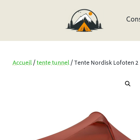
Aller
au
contenu
Cons
Accueil
/
tente tunnel
/ Tente Nordisk Lofoten 2