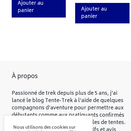
Ajouter au
Ajouter au
panier
panier
À propos
Passionné de trek depuis plus de 5 ans, j'ai
lancé le blog Tente-Trek à l'aide de quelques
compagnons d'aventure pour permettre aux
débutants comme aux pratiquants confirmés
de découvrir les meilleurs modèles de tentes.
Nous utilisons des cookies sur
Vous trouverez divers comparatifs et avis