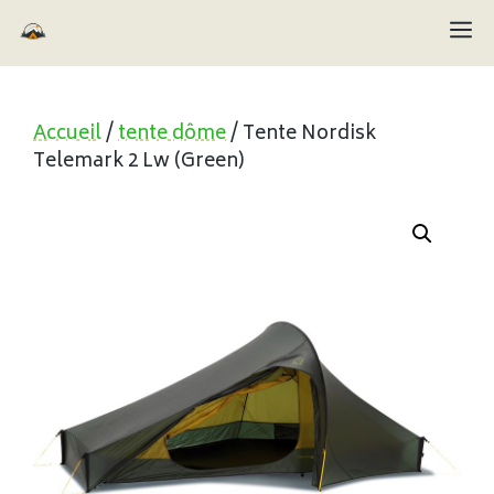
Aller
M
au
contenu
Accueil
/
tente dôme
/ Tente Nordisk
Telemark 2 Lw (Green)