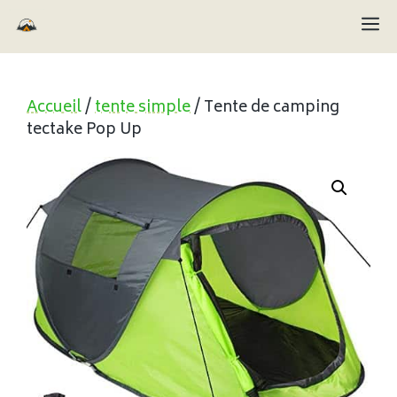
Aller
M
au
contenu
Accueil
/
tente simple
/ Tente de camping
tectake Pop Up