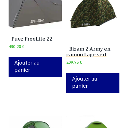
Puez FreeLite 22
430,20
€
Bizam 2 Army en
camouflage vert
Ajouter au
209,95
€
panier
Ajouter au
panier