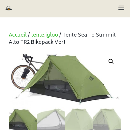
Aller
M
au
contenu
Accueil
/
tente igloo
/ Tente Sea To Summit
Alto TR2 Bikepack Vert