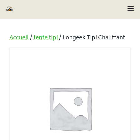
Aller
M
au
contenu
Accueil
/
tente tipi
/ Longeek Tipi Chauffant