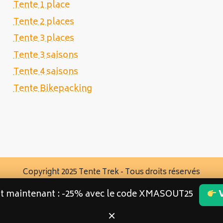
Tente 1 place
Tente 2 places
Tente 3 places
Tente 3 saisons
Tente 4 saisons
Tente Bikepacking
Copyright 2025 Tente Trek - Tous droits réservés
st maintenant : -25% avec le code XMASOUT25
V
×