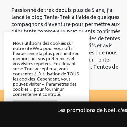
Passionné de trek depuis plus de 5 ans, j'ai
lancé le blog Tente-Trek à l'aide de quelques
compagnons d'aventure pour permettre aux
débutants comme aux pratiquants confirmés
de découvrir les meilleurs modèles de tentes.
Nous utilisons des cookies sur
Vous trouverez divers comparatifs et avis
notre site Web pour vous offrir
objectifs sur les différentes tentes que nous
l'expérience la plus pertinente en
mémorisant vos préférences et
vous présenterons. Bienvenue sur Tente-
vos visites répétées. En cliquant
Trek, le comparatif qui parle de...
Tentes de
sur « Tout accepter », vous
Trek
!
consentez à l’utilisation de TOUS
les cookies. Cependant, vous
pouvez visiter « Paramètres des
cookies » pour fournir un
consentement contrôlé.
Options des cookies
Les promotions de Noël, c'e
Tout accepter