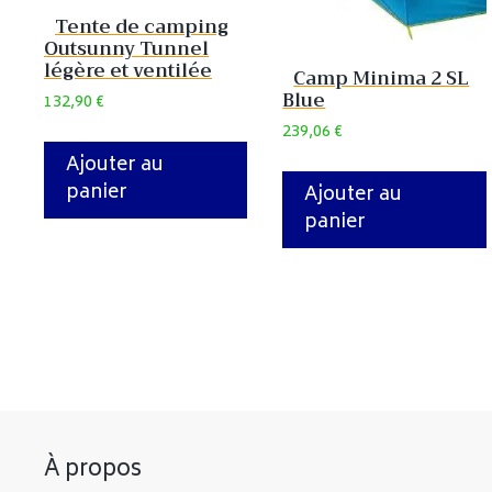
Tente de camping
Outsunny Tunnel
légère et ventilée
Camp Minima 2 SL
Blue
132,90
€
239,06
€
Ajouter au
panier
Ajouter au
panier
À propos