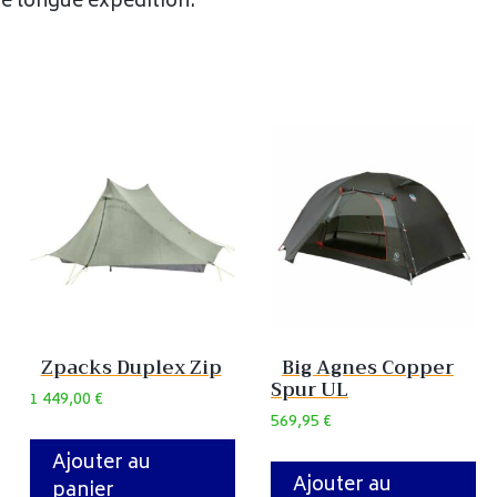
ne longue expédition.
Zpacks Duplex Zip
Big Agnes Copper
Spur UL
1 449,00
€
569,95
€
Ajouter au
Ajouter au
panier