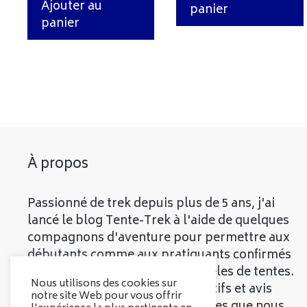
Ajouter au
panier
panier
À propos
Passionné de trek depuis plus de 5 ans, j'ai
lancé le blog Tente-Trek à l'aide de quelques
compagnons d'aventure pour permettre aux
débutants comme aux pratiquants confirmés
de découvrir les meilleurs modèles de tentes.
Nous utilisons des cookies sur
Vous trouverez divers comparatifs et avis
notre site Web pour vous offrir
objectifs sur les différentes tentes que nous