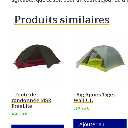
agréable, que ce soit pour un court séjour ou u
Produits similaires
Tente de
Big Agnes Tiger
randonnée MSR
Wall UL
FreeLite
519,95
€
450,50
€
Ajouter au