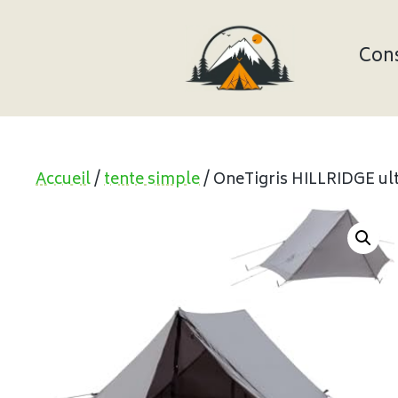
Aller
au
contenu
Cons
Accueil
/
tente simple
/ OneTigris HILLRIDGE ult