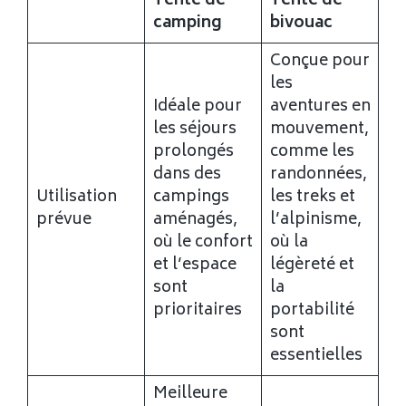
Tente de
Tente de
camping
bivouac
Conçue pour
les
Idéale pour
aventures en
les séjours
mouvement,
prolongés
comme les
dans des
randonnées,
Utilisation
campings
les treks et
prévue
aménagés,
l’alpinisme,
où le confort
où la
et l’espace
légèreté et
sont
la
prioritaires
portabilité
sont
essentielles
Meilleure