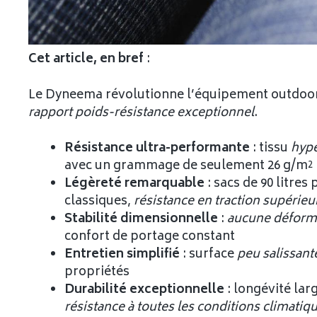
Cet article, en bref
:
Le Dyneema révolutionne l’équipement outdoor 
rapport poids-résistance exceptionnel
.
Résistance ultra-performante
: tissu
hype
avec un grammage de seulement 26 g/m²
Légèreté remarquable
: sacs de 90 litre
classiques,
résistance en traction supérieur
Stabilité dimensionnelle
:
aucune déform
confort de portage constant
Entretien simplifié
: surface
peu salissant
propriétés
Durabilité exceptionnelle
: longévité lar
résistance à toutes les conditions climatiq